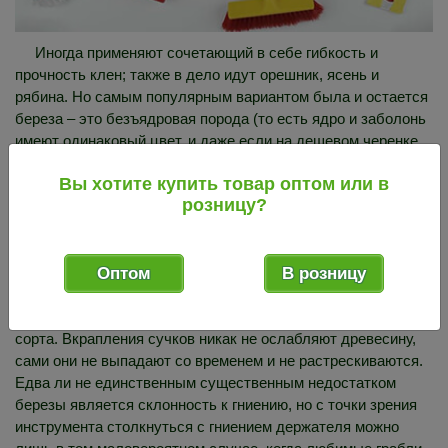
Иногда применяют сочетающий в себе гибкость и
прочность клен; также в дело идут орешник, ясень и
рябина. Но самым популярным вариантом была и остается
береза – это безъядровая порода (то есть ядро и заболонь
имеют одинаковый цвет, и даже если на дешевом черенке
для лопаты из березы встретится пятно другого оттенка
Вы хотите купить товар оптом или в
спектра, оно никак не повлияет на прочность изделия).
розницу?
Березовая древесина прекрасно поддается обработке,
имеет высокую эластичность и вязкость, средние
показатели прочности, гибкости и твердости. Кроме того, на
Оптом
В розницу
качестве готовой продукции совершенно не сказываются
даже присутствующие местами сучки – они, к слову, могут
встречаться, в том числе, на изделиях первого и высшего
сорта. Вкрапления сучков никак не ослабляют древесину,
сами они не выпадают со временем и не растрескиваются.
Едва ли не единственным существенным недостатком
березы является склонность к гниению, но с точки зрения
инструмента столкнуться с гниением держателя можно