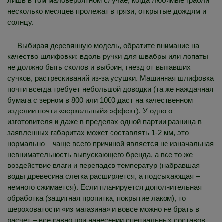
лишь в том маловероятном случае, когда любимые грабли
несколько месяцев пролежат в грязи, открытые дождям и
солнцу.
Выбирая деревянную модель, обратите внимание на
качество шлифовки: вдоль ручки для швабры или лопаты
не должно быть сколов и выбоин, гнезд от выпавших
сучков, растрескиваний из-за усушки. Машинная шлифовка
почти всегда требует небольшой доводки (та же наждачная
бумага с зерном в 800 или 1000 даст на качественном
изделии почти «зеркальный» эффект). У одного
изготовителя и даже в пределах одной партии разница в
заявленных габаритах может составлять 1-2 мм, это
нормально – чаще всего причиной является не изначальная
невнимательность выпускающего бренда, а все то же
воздействие влаги и перепадов температур (набравшая
воды древесина слегка расширяется, а подсыхающая –
немного сжимается). Если планируется дополнительная
обработка (защитная пропитка, покрытие лаком), то
шероховатости «из магазина» и вовсе можно не брать в
расчет – все равно при нанесении специальных составов