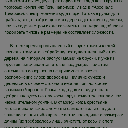
выбор хотя бы из двух-трех вариантов, тогда как в крупных
торговых компаниях (как, например, у нас в «Арсенале
Товаров»), спектр моделей куда шире. Готовые ручки для
грабель, кос, швабр и щеток из дерева достаточно дешевы,
при выходе из строя их легко заменить по мере надобности,
подобрать типовые размеры не составляет сложности.
В то же время промышленный выпуск таких изделий
привел к тому, что в обработку поступает цельный ствол
дерева, на пилораме распускаемый на бруски, и уже из
брусков вытачивается готовая продукция. При этом
автоматика совершенно не принимает в расчет
расположение слоев древесины, наличие сучков и
дефектов в сырье – отсюда и небольшой, но все же
возможный процент брака, когда даже с виду вполне
добротная рукоятка для косы вдруг ломается пополам при
незначительном усилии. В старину, когда крестьяне
изготавливали такие элементы самостоятельно, в дело
чаще всего шли либо прямые ветви подходящего размера и
длины (их требовалось лишь очистить от коры и слега
обстругать), либо те же бруски нужного сечения, но