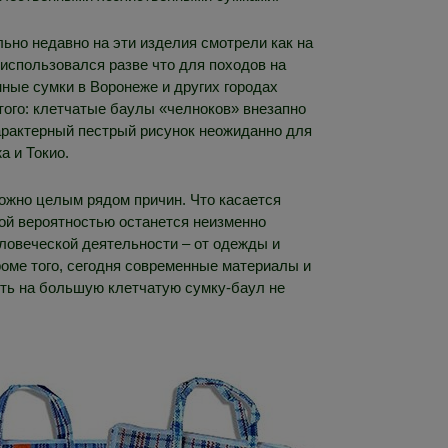
льно недавно на эти изделия смотрели как на
использовался разве что для походов на
нные сумки в Воронеже и других городах
 того: клетчатые баулы «челноков» внезапно
арактерный пестрый рисунок неожиданно для
а и Токио.
можно целым рядом причин. Что касается
шой вероятностью останется неизменно
ловеческой деятельности – от одежды и
роме того, сегодня современные материалы и
ить на большую клетчатую сумку-баул не