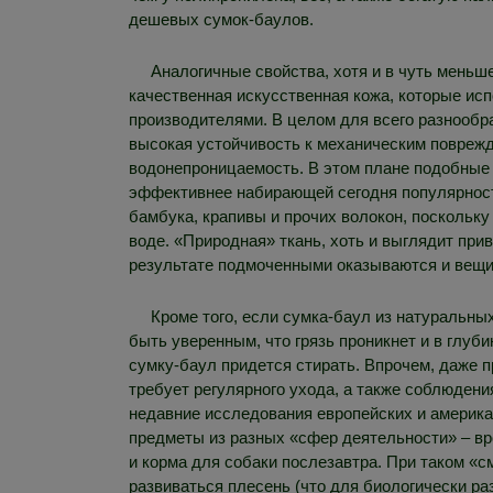
дешевых сумок-баулов.
Аналогичные свойства, хотя и в чуть меньш
качественная искусственная кожа, которые ис
производителями. В целом для всего разнообр
высокая устойчивость к механическим поврежд
водонепроницаемость. В этом плане подобные 
эффективнее набирающей сегодня популярность
бамбука, крапивы и прочих волокон, поскольк
воде. «Природная» ткань, хоть и выглядит при
результате подмоченными оказываются и вещи
Кроме того, если сумка-баул из натуральны
быть уверенным, что грязь проникнет и в глуб
сумку-баул придется стирать. Впрочем, даже пр
требует регулярного ухода, а также соблюдени
недавние исследования европейских и америка
предметы из разных «сфер деятельности» – вр
и корма для собаки послезавтра. При таком «
развиваться плесень (что для биологически ра