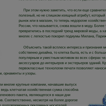
При этом нужно заметить, что если еще сравните
полезный, но не слишком изящный атрибут, который 
рынок или в магазин, то теперь недорогие хозяйстве
России, что называется, снова вошли в моду. Более
превратились в последний тренд мировой моды, а х
многих с легкостью покорил подиумы Милана, Париж
Объяснить такой всплеск интереса и признания 
собственно дизайна, то клетка была, есть и с боль
популярным и уместным мотивом во всех сферах че
аксессуаров до интерьеров и экстерьеров зданий. К
первоклассные технологии печати позволяют нанос
и, орнаменты и узоры.
ли многие крупные компании, начавшие выпуск
ведь клетчатая хозяйственная сумка способна
иленового пакета, являющегося в наши дни
в. Соответственно, несмотря на более дорогое
ие долговременных рекламных носителей