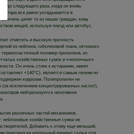
ли до следующего раза, когда он вновь
акая тара все равно укладывается в
 ее очень ценят те из наших граждан, кому
ством вещей, используя поезд или автобус.
стоит отметить и высокую прочность
елий из нейлона, гобеленовой ткани, нетканого
– термопластичный полимер пропилена, из
етчатых хозяйственных сумок и «челночных»
честв. Он очень стоек к истиранию, имеет
составляет +140°C), является самым легким из
 подвержен коррозии. Полипропилен не
ы (за исключением концентрированных кислот),
лизаторов нейтрализуется негативное
а.
рытия различных частей механизмов.
ту: нейлоновые хозяйственные сумки не
астворителей. Добавить к этому еще меньший,
чим практически идеальный вариант сырья для