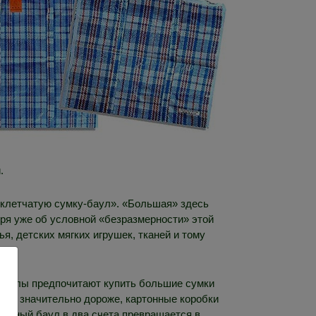
.
ю клетчатую сумку-баул». «Большая» здесь
оря уже об условной «безразмерности» этой
ья, детских мягких игрушек, тканей и тому
воселы предпочитают купить большие сумки
оят значительно дороже, картонные коробки
ельный баул в два счета превращается в