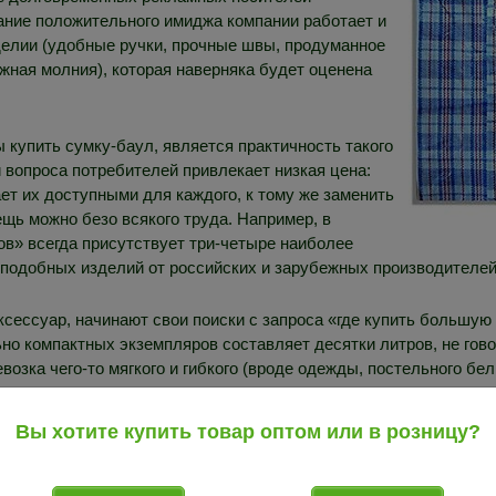
ание положительного имиджа компании работает и
зделии (удобные ручки, прочные швы, продуманное
ная молния), которая наверняка будет оценена
 купить сумку-баул, является практичность такого
 вопроса потребителей привлекает низкая цена:
ет их доступными для каждого, к тому же заменить
ь можно безо всякого труда. Например, в
в» всегда присутствует три-четыре наиболее
 подобных изделий от российских и зарубежных производителей
ксессуар, начинают свои поиски с запроса «где купить большу
но компактных экземпляров составляет десятки литров, не гов
возка чего-то мягкого и гибкого (вроде одежды, постельного бел
ором.
Вы хотите купить товар оптом или в розницу?
К слову, именно поэтому нередко счастливые но
для переезда. Разнообразные пластиковые ящики ст
потом еще надо будет утилизировать, а вот вместит