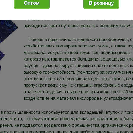
Оптом
В розницу
компактный рулончик, который убирается на антресо
понадобится. Кроме того, даже до отказа забитая, т
стандартные требования к габаритам багажа – за это
приходится часто путешествовать с большим количе
Говоря о практичности подобного приобретения, 
хозяйственных полипропиленовых сумок, а также изд
материала, искусственной кожи. Так, полипропилен 
которого изготавливается большинство дешевых кл
баулов – демонстрирует широкий спектр полезных ка
высокую термостойкость (температура размягчения 
всех известных на сегодняшний день пластмасс, не
пропускает воду, ему не страшны агрессивные сред
а за счет введения в сырье при производстве стаби
воздействие на материал кислорода и ультрафиолет
 в промышленности используется для вкладышей, втулок и пок
енесет и то, что ему уготовит повседневная эксплуатация в бы
 трения, не поддаются воздействию большинства органических р
литру цветов и возможность нанесения любого рисунка – и полу