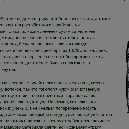
ей степени, демонстрируют гобеленовые ткани, а также
пользуются российскими и зарубежными
азия хороших хозяйственных сумок характерны
ениям, значительная плотность стенок, полная
изделия, безусловно, оказываются гораздо
 «экологически чистой» тары из 100% хлопка, льна,
у последняя совершенно не способна противостоять
влекательно, достаточно быстро промокает, в
 внутри.
х материалов случайно оказалась испачкана, можно
ину волокон, так что «экологичную» хозяйственную
и отсутствии загрязнений такая тара все равно
я правил эксплуатации. Например, как показали
нских ученых, в ней нельзя попеременно носить
оде замороженной рыбы сегодня, сменной обуви завтра
смешивании» в волокнах поселяются бактерии, начинает
злагаемого материала фактически означает утрату