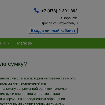
+7 (473) 2-391-392
г.Воронеж,
Проспект Патриотов, 9
Вход в личный кабинет
нии
Магазин
ную сумку?
енном смысле вся история человечества – это
а протяжении тысячелетий мы
 на смену запряженной осликом тележке
их рук и спин стали использоваться
ки и корзины в повседневном обращении
ачественными хозяйственными сумками.