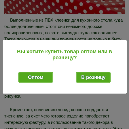
Выполненные из ПВХ клеенки для кухонного стола куда
более долговечные, стоят они ненамного дороже
полипропиленовых, но зато выглядят куда как солиднее.
Такие покрытия в наши дни применяются не только в быту,
но и в сфере общепита, причем в ресторанном бизнесе их
Вы хотите купить товар оптом или в
нередко комбинируют с классическими скатертями из
розницу?
натуральных тканей – льна или шелка. Поливинилхлорид
отличается эластичностью, и прочностью, долго не
выгорает на солнце (за счет введения в сырье
Оптом
В розницу
светопоглощающих красителей). На протяжении многих лет
такой настольный материал будет сохранять свои
изначальные насыщенные цвета, и радовать глаз красотой
рисунка.
Кроме того, поливинилхлорид хорошо поддается
тиснению, за счет чего готовое изделие приобретает
интересную фактуру, а использование такого декора в
результате привносит нотку элегантности в интерьер. Этот