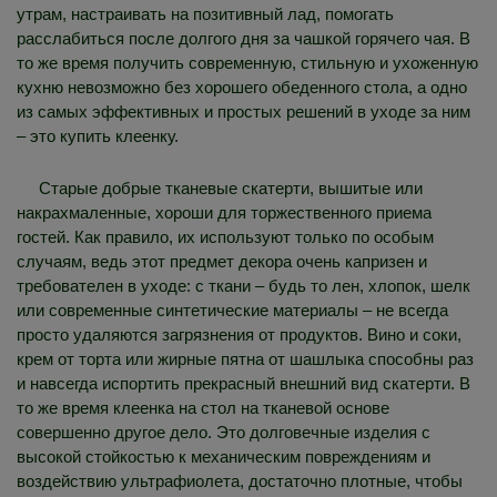
утрам, настраивать на позитивный лад, помогать
расслабиться после долгого дня за чашкой горячего чая. В
то же время получить современную, стильную и ухоженную
кухню невозможно без хорошего обеденного стола, а одно
из самых эффективных и простых решений в уходе за ним
– это купить клеенку.
Старые добрые тканевые скатерти, вышитые или
накрахмаленные, хороши для торжественного приема
гостей. Как правило, их используют только по особым
случаям, ведь этот предмет декора очень капризен и
требователен в уходе: с ткани – будь то лен, хлопок, шелк
или современные синтетические материалы – не всегда
просто удаляются загрязнения от продуктов. Вино и соки,
крем от торта или жирные пятна от шашлыка способны раз
и навсегда испортить прекрасный внешний вид скатерти. В
то же время клеенка на стол на тканевой основе
совершенно другое дело. Это долговечные изделия с
высокой стойкостью к механическим повреждениям и
воздействию ультрафиолета, достаточно плотные, чтобы